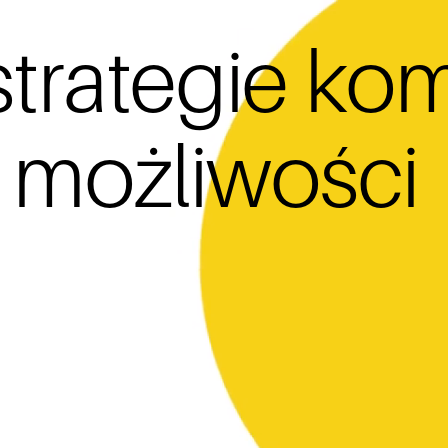
rategie kom
 możliwości