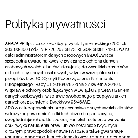
Polityka prywatności
AHAVA PR Sp. z o.o. z siedzibą przy ul. Tymienieckiego 25C lok
303, 90-350 Łódź, NIP 726 267 38 73, REGON 380817420, zwana
dalej administratorem danych osobowych (ADO)
zwraca
szczególną uwagę na kwestie związane z ochroną danych
osobowych swoich klientów i stosuje się do wszelkich przepisów
dot. ochrony danych osobowych
, w tym w szczególności do
przepisów tzw. RODO, czyli Rozporządzenia Parlamentu
Europejskiego i Rady UE 2016/679 z dnia 27 kwietnia 2016 r.
w sprawie ochrony osób fizycznych w związku z przetwarzaniem
danych osobowych i w sprawie swobodnego przepływu takich
danych oraz uchylenia Dyrektywy 95/46/WE.
ADO w celu zapewnienia bezpieczeństwa danych swoich klientów
wdrożył odpowiednie środki techniczne i organizacyjne,
uwzględniając charakter, zakres, kontekst i cele przetwarzania
oraz ryzyko naruszenia praw lub wolności osób fizycznych
o różnym prawdopodobieństwie i wadze, a także gwarantuje
realizację praw osób, których dane dotyczą zgodnie z przepisami