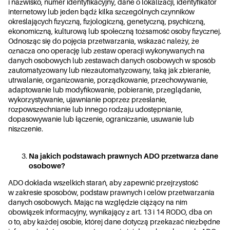
i nazwisko, numer identyfikacyjny, dane o lokalizacji, identyfikator
internetowy lub jeden bądź kilka szczególnych czynników
określających fizyczną, fizjologiczną, genetyczną, psychiczną,
ekonomiczną, kulturową lub społeczną tożsamość osoby fizycznej.
Odnosząc się do pojęcia przetwarzania, wskazać należy, że
oznacza ono operację lub zestaw operacji wykonywanych na
danych osobowych lub zestawach danych osobowych w sposób
zautomatyzowany lub niezautomatyzowany, taką jak zbieranie,
utrwalanie, organizowanie, porządkowanie, przechowywanie,
adaptowanie lub modyfikowanie, pobieranie, przeglądanie,
wykorzystywanie, ujawnianie poprzez przesłanie,
rozpowszechnianie lub innego rodzaju udostępnianie,
dopasowywanie lub łączenie, ograniczanie, usuwanie lub
niszczenie.
Na jakich podstawach prawnych ADO przetwarza dane
osobowe?
ADO dokłada wszelkich starań, aby zapewnić przejrzystość
w zakresie sposobów, podstaw prawnych i celów przetwarzania
danych osobowych. Mając na względzie ciążący na nim
obowiązek informacyjny, wynikający z art. 13 i 14 RODO, dba on
o to, aby każdej osobie, której dane dotyczą przekazać niezbędne