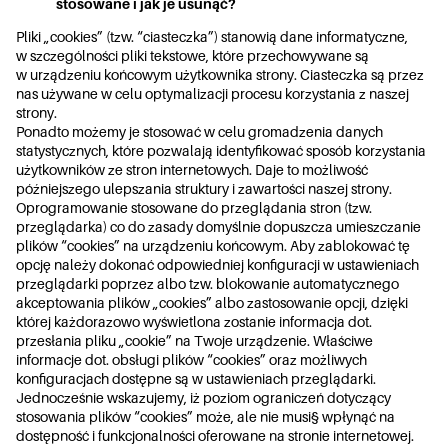
stosowane i jak je usunąć?
Pliki „cookies” (tzw. “ciasteczka”) stanowią dane informatyczne,
w szczególności pliki tekstowe, które przechowywane są
w urządzeniu końcowym użytkownika strony. Ciasteczka są przez
nas używane w celu optymalizacji procesu korzystania z naszej
strony.
Ponadto możemy je stosować w celu gromadzenia danych
statystycznych, które pozwalają identyfikować sposób korzystania
użytkowników ze stron internetowych. Daje to możliwość
późniejszego ulepszania struktury i zawartości naszej strony.
Oprogramowanie stosowane do przeglądania stron (tzw.
przeglądarka) co do zasady domyślnie dopuszcza umieszczanie
plików “cookies” na urządzeniu końcowym. Aby zablokować tę
opcję należy dokonać odpowiedniej konfiguracji w ustawieniach
przeglądarki poprzez albo tzw. blokowanie automatycznego
akceptowania plików „cookies” albo zastosowanie opcji, dzięki
której każdorazowo wyświetlona zostanie informacja dot.
przesłania pliku „cookie” na Twoje urządzenie. Właściwe
informacje dot. obsługi plików “cookies” oraz możliwych
konfiguracjach dostępne są w ustawieniach przeglądarki.
Jednocześnie wskazujemy, iż poziom ograniczeń dotyczący
stosowania plików “cookies” może, ale nie musi§ wpłynąć na
dostępność i funkcjonalności oferowane na stronie internetowej.