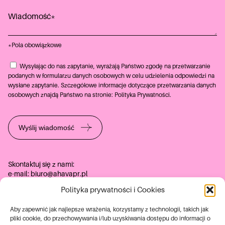
*Pola obowiązkowe
Wysyłając do nas zapytanie, wyrażają Państwo zgodę na przetwarzanie
podanych w formularzu danych osobowych w celu udzielenia odpowiedzi na
wysłane zapytanie. Szczegółowe informacje dotyczące przetwarzania danych
osobowych znajdą Państwo na stronie: Polityka Prywatności.
Skontaktuj się z nami:
e-mail: biuro@ahavapr.pl
+48 601 892 291, +48 696 976 630
Polityka prywatności i Cookies
AHAVA PR Sp. z o.o.
Aby zapewnić jak najlepsze wrażenia, korzystamy z technologii, takich jak
Adres biura:
pliki cookie, do przechowywania i/lub uzyskiwania dostępu do informacji o
Mikołaja Kopernika 37/1,